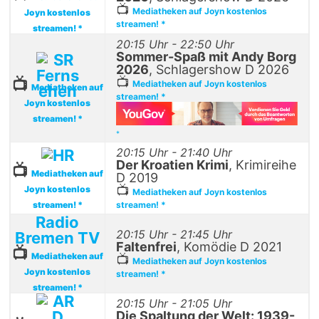
📺
Mediatheken auf Joyn kostenlos
Joyn kostenlos
streamen! *
streamen! *
20:15 Uhr - 22:50 Uhr
Sommer-Spaß mit Andy Borg
2026
, Schlagershow D 2026
📺
📺
Mediatheken auf Joyn kostenlos
Mediatheken auf
streamen! *
Joyn kostenlos
streamen! *
*
20:15 Uhr - 21:40 Uhr
Der Kroatien Krimi
, Krimireihe
📺
Mediatheken auf
D 2019
📺
Joyn kostenlos
Mediatheken auf Joyn kostenlos
streamen! *
streamen! *
Radio
20:15 Uhr - 21:45 Uhr
Bremen TV
Faltenfrei
, Komödie D 2021
📺
Mediatheken auf
📺
Mediatheken auf Joyn kostenlos
Joyn kostenlos
streamen! *
streamen! *
20:15 Uhr - 21:05 Uhr
Die Spaltung der Welt: 1939-