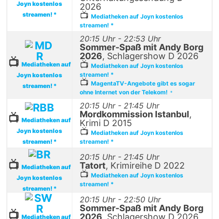
Joyn kostenlos
2026
📺
streamen! *
Mediatheken auf Joyn kostenlos
streamen! *
20:15 Uhr - 22:53 Uhr
Sommer-Spaß mit Andy Borg
2026
, Schlagershow D 2026
📺
📺
Mediatheken auf
Mediatheken auf Joyn kostenlos
streamen! *
Joyn kostenlos
📺
MagentaTV-Angebote gibt es sogar
streamen! *
ohne Internet von der Telekom!
*
20:15 Uhr - 21:45 Uhr
Mordkommission Istanbul
,
📺
Mediatheken auf
Krimi D 2015
📺
Joyn kostenlos
Mediatheken auf Joyn kostenlos
streamen! *
streamen! *
20:15 Uhr - 21:45 Uhr
📺
Tatort
, Krimireihe D 2022
Mediatheken auf
📺
Mediatheken auf Joyn kostenlos
Joyn kostenlos
streamen! *
streamen! *
20:15 Uhr - 22:50 Uhr
Sommer-Spaß mit Andy Borg
📺
2026
, Schlagershow D 2026
Mediatheken auf