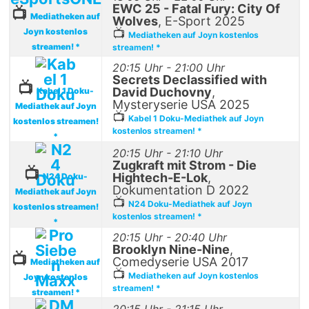
EWC 25 - Fatal Fury: City Of
📺
Mediatheken auf
Wolves
, E-Sport 2025
Joyn kostenlos
📺
Mediatheken auf Joyn kostenlos
streamen! *
streamen! *
20:15 Uhr - 21:00 Uhr
Secrets Declassified with
📺
David Duchovny
,
Kabel 1 Doku-
Mysteryserie USA 2025
Mediathek auf Joyn
📺
Kabel 1 Doku-Mediathek auf Joyn
kostenlos streamen!
kostenlos streamen! *
*
20:15 Uhr - 21:10 Uhr
Zugkraft mit Strom - Die
📺
Hightech-E-Lok
,
N24 Doku-
Dokumentation D 2022
Mediathek auf Joyn
📺
N24 Doku-Mediathek auf Joyn
kostenlos streamen!
kostenlos streamen! *
*
20:15 Uhr - 20:40 Uhr
Brooklyn Nine-Nine
,
📺
Comedyserie USA 2017
Mediatheken auf
📺
Mediatheken auf Joyn kostenlos
Joyn kostenlos
streamen! *
streamen! *