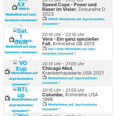
20:15 Uhr - 21:15 Uhr
Speed Cops - Poser und
📺
Raser im Visier
, Dokureihe D
DMAX-
2023
Mediathek auf Joyn
📺
DMAX-Mediathek auf Joyn kostenlos
kostenlos streamen!
streamen! *
*
20:15 Uhr - 22:10 Uhr
Vera - Ein ganz spezieller
📺
Sat.1 Gold-
Fall
, Krimireihe GB 2013
Mediathek auf Joyn
📺
Sat.1 Gold-Mediathek auf Joyn
kostenlos streamen!
kostenlos streamen! *
*
20:15 Uhr - 21:05 Uhr
Chicago Med
,
📺
Krankenhausserie USA 2021
Mediatheken auf
📺
Mediatheken auf Joyn kostenlos
Joyn kostenlos
streamen! *
streamen! *
20:15 Uhr - 21:55 Uhr
Columbo
, Krimireihe USA
📺
1998
Mediatheken auf
📺
Mediatheken auf Joyn kostenlos
Joyn kostenlos
streamen! *
streamen! *