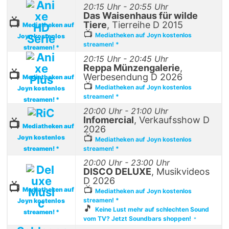
20:15 Uhr - 20:55 Uhr
Das Waisenhaus für wilde
📺
Tiere
, Tierreihe D 2015
Mediatheken auf
📺
Mediatheken auf Joyn kostenlos
Joyn kostenlos
streamen! *
streamen! *
20:15 Uhr - 20:45 Uhr
Reppa Münzengalerie
,
📺
Werbesendung D 2026
Mediatheken auf
📺
Mediatheken auf Joyn kostenlos
Joyn kostenlos
streamen! *
streamen! *
20:00 Uhr - 21:00 Uhr
Infomercial
, Verkaufsshow D
📺
Mediatheken auf
2026
📺
Joyn kostenlos
Mediatheken auf Joyn kostenlos
streamen! *
streamen! *
20:00 Uhr - 23:00 Uhr
DISCO DELUXE
, Musikvideos
D 2026
📺
📺
Mediatheken auf
Mediatheken auf Joyn kostenlos
streamen! *
Joyn kostenlos
🎵
Keine Lust mehr auf schlechten Sound
streamen! *
vom TV? Jetzt Soundbars shoppen!
*