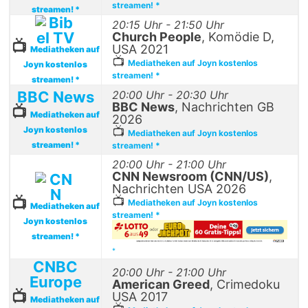
streamen! *
streamen! *
20:15 Uhr - 21:50 Uhr
Church People
, Komödie D,
📺
USA 2021
Mediatheken auf
📺
Mediatheken auf Joyn kostenlos
Joyn kostenlos
streamen! *
streamen! *
BBC News
20:00 Uhr - 20:30 Uhr
BBC News
, Nachrichten GB
📺
Mediatheken auf
2026
Joyn kostenlos
📺
Mediatheken auf Joyn kostenlos
streamen! *
streamen! *
20:00 Uhr - 21:00 Uhr
CNN Newsroom (CNN/US)
,
Nachrichten USA 2026
📺
📺
Mediatheken auf Joyn kostenlos
Mediatheken auf
streamen! *
Joyn kostenlos
streamen! *
*
CNBC
20:00 Uhr - 21:00 Uhr
Europe
American Greed
, Crimedoku
📺
USA 2017
Mediatheken auf