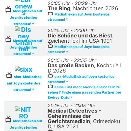
20:05 Uhr - 20:29 Uhr
The Ring
, Nachrichten 2026
📺
Mediatheken auf
📺
Mediatheken auf Joyn kostenlos
Joyn kostenlos
streamen! *
streamen! *
20:15 Uhr - 22:00 Uhr
Die Schöne und das Biest
,
📺
Zeichentrickfilm USA 1991
Mediatheken auf
📺
Mediatheken auf Joyn kostenlos
Joyn kostenlos
streamen! *
streamen! *
20:15 Uhr - 22:55 Uhr
Das große Backen
, Kochduell
D 2026
📺
📺
sixx-Mediathek auf Joyn kostenlos
sixx-Mediathek
streamen! *
auf Joyn kostenlos
📺
Keine Lust mehr abends alleine fern zu
streamen! *
sehen ? Finde einen passenden Partner bei
Swirvy-Date
*
20:15 Uhr - 21:05 Uhr
Medical Detectives -
Geheimnisse der
📺
Gerichtsmedizin
, Crimedoku
Mediatheken auf
D, USA 2021
Joyn kostenlos