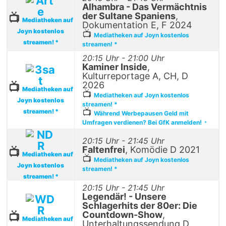
Alhambra - Das Vermächtnis
der Sultane Spaniens
,
📺
Mediatheken auf
Dokumentation E, F 2024
Joyn kostenlos
📺
Mediatheken auf Joyn kostenlos
streamen! *
streamen! *
20:15 Uhr - 21:00 Uhr
Kaminer Inside
,
Kulturreportage A, CH, D
2026
📺
Mediatheken auf
📺
Mediatheken auf Joyn kostenlos
Joyn kostenlos
streamen! *
📺
streamen! *
Während Werbepausen Geld mit
Umfragen verdienen? Bei GfK anmelden!
*
20:15 Uhr - 21:45 Uhr
Faltenfrei
, Komödie D 2021
📺
Mediatheken auf
📺
Mediatheken auf Joyn kostenlos
Joyn kostenlos
streamen! *
streamen! *
20:15 Uhr - 21:45 Uhr
Legendär! - Unsere
Schlagerhits der 80er: Die
Countdown-Show
,
📺
Mediatheken auf
Unterhaltungssendung D