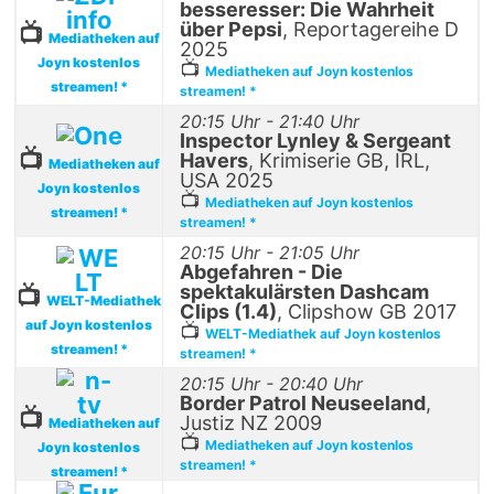
besseresser: Die Wahrheit
über Pepsi
, Reportagereihe D
📺
Mediatheken auf
2025
Joyn kostenlos
📺
Mediatheken auf Joyn kostenlos
streamen! *
streamen! *
20:15 Uhr - 21:40 Uhr
Inspector Lynley & Sergeant
📺
Havers
, Krimiserie GB, IRL,
Mediatheken auf
USA 2025
Joyn kostenlos
📺
Mediatheken auf Joyn kostenlos
streamen! *
streamen! *
20:15 Uhr - 21:05 Uhr
Abgefahren - Die
spektakulärsten Dashcam
📺
WELT-Mediathek
Clips (1.4)
, Clipshow GB 2017
auf Joyn kostenlos
📺
WELT-Mediathek auf Joyn kostenlos
streamen! *
streamen! *
20:15 Uhr - 20:40 Uhr
Border Patrol Neuseeland
,
📺
Justiz NZ 2009
Mediatheken auf
📺
Mediatheken auf Joyn kostenlos
Joyn kostenlos
streamen! *
streamen! *