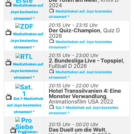
📺
2024
Mediatheken auf
📺
Mediatheken auf Joyn kostenlos
Joyn kostenlos
streamen! *
streamen! *
20:15 Uhr - 23:15 Uhr
Der Quiz-Champion
, Quiz D
📺
Mediatheken auf
2026
📺
Joyn kostenlos
Mediatheken auf Joyn kostenlos
streamen! *
streamen! *
20:15 Uhr - 23:00 Uhr
2. Bundesliga Live - Topspiel
,
📺
Mediatheken auf
Fußball D 2026
📺
Joyn kostenlos
Mediatheken auf Joyn kostenlos
streamen! *
streamen! *
20:15 Uhr - 22:00 Uhr
Hotel Transsilvanien 4: Eine
Monster Verwandlung
,
📺
Sat.1-Mediathek
Animationsfilm USA 2022
auf Joyn kostenlos
📺
Sat.1-Mediathek auf Joyn kostenlos
streamen! *
streamen! *
20:15 Uhr - 00:20 Uhr
Das Duell um die Welt
,
📺
ProSieben-