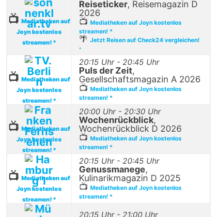
Reiseticker
, Reisemagazin D
2026
📺
📺
Mediatheken auf
Mediatheken auf Joyn kostenlos
streamen! *
Joyn kostenlos
🌴
Jetzt Reisen auf Check24 vergleichen!
streamen! *
*
20:15 Uhr - 20:45 Uhr
Puls der Zeit
,
📺
Gesellschaftsmagazin A 2026
Mediatheken auf
📺
Mediatheken auf Joyn kostenlos
Joyn kostenlos
streamen! *
streamen! *
20:00 Uhr - 20:30 Uhr
Wochenrückblick
,
📺
Wochenrückblick D 2026
Mediatheken auf
📺
Mediatheken auf Joyn kostenlos
Joyn kostenlos
streamen! *
streamen! *
20:15 Uhr - 20:45 Uhr
Genussmanege
,
📺
Kulinarikmagazin D 2025
Mediatheken auf
📺
Mediatheken auf Joyn kostenlos
Joyn kostenlos
streamen! *
streamen! *
20:15 Uhr - 21:00 Uhr