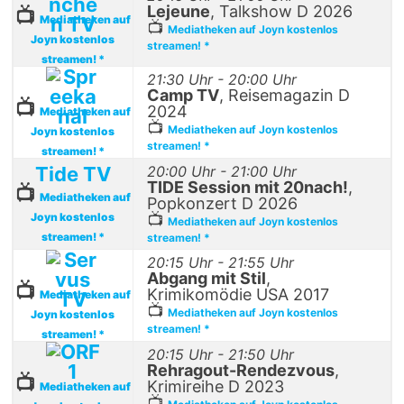
Lejeune
, Talkshow D 2026
📺
Mediatheken auf
📺
Mediatheken auf Joyn kostenlos
Joyn kostenlos
streamen! *
streamen! *
21:30 Uhr - 20:00 Uhr
Camp TV
, Reisemagazin D
📺
2024
Mediatheken auf
📺
Mediatheken auf Joyn kostenlos
Joyn kostenlos
streamen! *
streamen! *
Tide TV
20:00 Uhr - 21:00 Uhr
TIDE Session mit 20nach!
,
📺
Mediatheken auf
Popkonzert D 2026
Joyn kostenlos
📺
Mediatheken auf Joyn kostenlos
streamen! *
streamen! *
20:15 Uhr - 21:55 Uhr
Abgang mit Stil
,
📺
Krimikomödie USA 2017
Mediatheken auf
📺
Mediatheken auf Joyn kostenlos
Joyn kostenlos
streamen! *
streamen! *
20:15 Uhr - 21:50 Uhr
Rehragout-Rendezvous
,
📺
Krimireihe D 2023
Mediatheken auf
📺