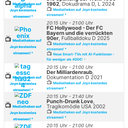
📺
1962
, Dokudrama D, L 2024
Mediatheken auf
📺
Mediatheken auf Joyn kostenlos
Joyn kostenlos
streamen! *
streamen! *
20:15 Uhr - 21:00 Uhr
FC Hollywood - Der FC
Bayern und die verrückten
90er
, Fußballdoku D 2025
📺
Mediatheken auf
📺
Mediatheken auf Joyn kostenlos
Joyn kostenlos
streamen! *
📺
streamen! *
Neue Smart-TVs mit AI-Funktionen -
für weniger als 400€!
*
20:15 Uhr - 21:00 Uhr
Der Milliardenraub
,
📺
Dokumentation D 2021
Mediatheken auf
📺
Mediatheken auf Joyn kostenlos
Joyn kostenlos
streamen! *
streamen! *
20:15 Uhr - 21:40 Uhr
Punch-Drunk Love
,
📺
Tragikomödie USA 2002
Mediatheken auf
📺
Mediatheken auf Joyn kostenlos
Joyn kostenlos
streamen! *
streamen! *
20:15 Uhr - 21:00 Uhr