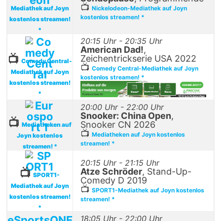
📺
Mediathek auf Joyn
Nickelodeon-Mediathek auf Joyn
kostenlos streamen! *
kostenlos streamen!
*
20:15 Uhr - 20:35 Uhr
American Dad!
,
📺
Zeichentrickserie USA 2022
Comedy Central-
📺
Comedy Central-Mediathek auf Joyn
Mediathek auf Joyn
kostenlos streamen! *
kostenlos streamen!
*
20:00 Uhr - 22:00 Uhr
Snooker: China Open
,
📺
Snooker CN 2026
Mediatheken auf
📺
Mediatheken auf Joyn kostenlos
Joyn kostenlos
streamen! *
streamen! *
20:15 Uhr - 21:15 Uhr
Atze Schröder
, Stand-Up-
📺
SPORT1-
Comedy D 2019
Mediathek auf Joyn
📺
SPORT1-Mediathek auf Joyn kostenlos
kostenlos streamen!
streamen! *
*
eSportsONE
18:05 Uhr - 22:00 Uhr