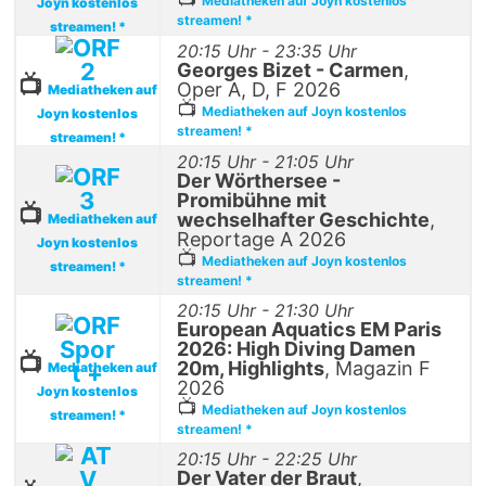
Mediatheken auf Joyn kostenlos
Joyn kostenlos
streamen! *
streamen! *
20:15 Uhr - 23:35 Uhr
Georges Bizet - Carmen
,
📺
Oper A, D, F 2026
Mediatheken auf
📺
Mediatheken auf Joyn kostenlos
Joyn kostenlos
streamen! *
streamen! *
20:15 Uhr - 21:05 Uhr
Der Wörthersee -
Promibühne mit
📺
wechselhafter Geschichte
,
Mediatheken auf
Reportage A 2026
Joyn kostenlos
📺
Mediatheken auf Joyn kostenlos
streamen! *
streamen! *
20:15 Uhr - 21:30 Uhr
European Aquatics EM Paris
2026: High Diving Damen
📺
20m, Highlights
, Magazin F
Mediatheken auf
2026
Joyn kostenlos
📺
Mediatheken auf Joyn kostenlos
streamen! *
streamen! *
20:15 Uhr - 22:25 Uhr
Der Vater der Braut
,