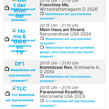
20:15 Uhr - 21:15 Uhr
Franchise Me
,
📺
Wirtschaftsmagazin D 2026
Mediatheken auf
📺
Mediatheken auf Joyn kostenlos
Joyn kostenlos
streamen! *
streamen! *
20:15 Uhr - 21:10 Uhr
Mein Haus am Strand
,
Renoviershow USA 2024
📺
📺
Mediatheken auf Joyn kostenlos
Mediatheken auf
streamen! *
Joyn kostenlos
📺
Wohnzimmer nicht mehr gemütlich
streamen! *
genug? Jetzt neue Couch oder Sessel
shoppen!
*
DF1
20:15 Uhr - 21:10 Uhr
Kommissar Rex
, Krimiserie A,
📺
Mediatheken auf
D 2010
Joyn kostenlos
📺
Mediatheken auf Joyn kostenlos
streamen! *
streamen! *
20:15 Uhr - 21:15 Uhr
Paranormal Roadtrip
,
📺
TLC-Mediathek
Horrorserie USA 2023
📺
auf Joyn kostenlos
TLC-Mediathek auf Joyn kostenlos
streamen! *
streamen! *