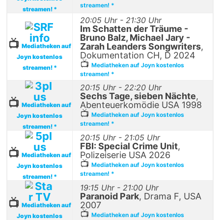
streamen! *
streamen! *
20:05 Uhr - 21:30 Uhr
Im Schatten der Träume -
Bruno Balz, Michael Jary -
📺
Zarah Leanders Songwriters
,
Mediatheken auf
Dokumentation CH, D 2024
Joyn kostenlos
📺
Mediatheken auf Joyn kostenlos
streamen! *
streamen! *
20:15 Uhr - 22:20 Uhr
Sechs Tage, sieben Nächte
,
📺
Abenteuerkomödie USA 1998
Mediatheken auf
📺
Mediatheken auf Joyn kostenlos
Joyn kostenlos
streamen! *
streamen! *
20:15 Uhr - 21:05 Uhr
FBI: Special Crime Unit
,
📺
Polizeiserie USA 2026
Mediatheken auf
📺
Mediatheken auf Joyn kostenlos
Joyn kostenlos
streamen! *
streamen! *
19:15 Uhr - 21:00 Uhr
Paranoid Park
, Drama F, USA
📺
2007
Mediatheken auf
📺
Mediatheken auf Joyn kostenlos
Joyn kostenlos