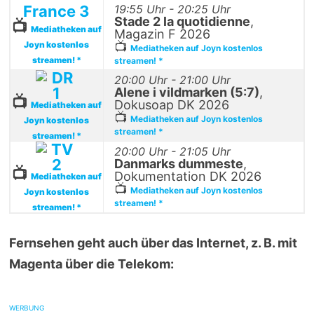
France 3
19:55 Uhr - 20:25 Uhr
Stade 2 la quotidienne
,
📺
Mediatheken auf
Magazin F 2026
Joyn kostenlos
📺
Mediatheken auf Joyn kostenlos
streamen! *
streamen! *
20:00 Uhr - 21:00 Uhr
Alene i vildmarken (5:7)
,
📺
Dokusoap DK 2026
Mediatheken auf
📺
Mediatheken auf Joyn kostenlos
Joyn kostenlos
streamen! *
streamen! *
20:00 Uhr - 21:05 Uhr
Danmarks dummeste
,
📺
Dokumentation DK 2026
Mediatheken auf
📺
Mediatheken auf Joyn kostenlos
Joyn kostenlos
streamen! *
streamen! *
Fernsehen geht auch über das Internet, z. B. mit
Magenta über die Telekom:
WERBUNG