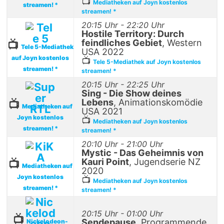
📺
Mediatheken auf Joyn kostenlos
streamen! *
streamen! *
20:15 Uhr - 22:20 Uhr
Hostile Territory: Durch
feindliches Gebiet
, Western
📺
Tele 5-Mediathek
USA 2022
auf Joyn kostenlos
📺
Tele 5-Mediathek auf Joyn kostenlos
streamen! *
streamen! *
20:15 Uhr - 22:25 Uhr
Sing - Die Show deines
Lebens
, Animationskomödie
📺
Mediatheken auf
USA 2021
Joyn kostenlos
📺
Mediatheken auf Joyn kostenlos
streamen! *
streamen! *
20:10 Uhr - 21:00 Uhr
Mystic - Das Geheimnis von
Kauri Point
, Jugendserie NZ
📺
Mediatheken auf
2020
Joyn kostenlos
📺
Mediatheken auf Joyn kostenlos
streamen! *
streamen! *
20:15 Uhr - 01:00 Uhr
📺
Sendepause
, Programmende
Nickelodeon-